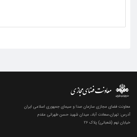
معاونت فضای مجازی سازمان صدا و سیمای جمهوری اسلامی ایران
آدرس: تهران،سعادت آباد، میدان شهید حسن طهرانی مقدم
خیابان نهم (شعبانی) پلاک 26