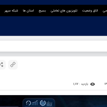
می
اتاق وضعیت
تلویزیون های تعاملی
بسیج
استان ها
شبکه سپهر
بازدید : 1,117