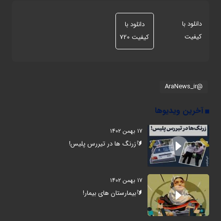
دانلود با
دانلود با
کیفیت
کیفیت 720
@AraNews_ir
آخرین ویدیوها
۱۷ بهمن ۱۴۰۲
🔰زرنگ ها در تیررس پلیس!
۱۷ بهمن ۱۴۰۲
🔰بیمارستان های بیمار!