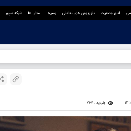
می
اتاق وضعیت
تلویزیون های تعاملی
بسیج
استان ها
شبکه سپهر
بازدید : 767