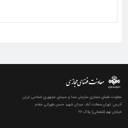
معاونت فضای مجازی سازمان صدا و سیمای جمهوری اسلامی ایران
آدرس: تهران،سعادت آباد، میدان شهید حسن طهرانی مقدم
خیابان نهم (شعبانی) پلاک 26