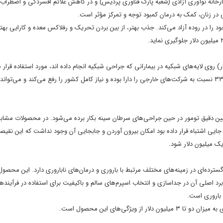
رخانه نوآوری آزادی (شعبه پارک فناوری پردیس) و در کاهش علائم افسردگی و اضطراب، 
 زنان، کمک به درمان کمبود توجه و تمرکز مؤثر است.
 را در روده آزاد می‌کند. جذب بهتر، از بین بردن تحریک و رفلاکس معده و کارایی بهتر
ی لایه‌های شبکیه در بیمارانی که جراحی شبکیه انجام داده اند، مورد استفاده قرار م
محصول کیفیت معادل نمونه اروپایی با گرید ۵ و درجه خلوص ۹/۹۹ و قیمت ۳۳/۰ نسبت به شرکت‌های خارجی را دارا بوده و نیاز کامل کشور را رفع می‌کند و
 دقیق تومور در حین جراحی‌های سرطان سینه بکار برده می‌شود. در محصولات مشابه 
 جایی اشتباه قرار داده بود امکان بیرون آوردن و جابجایی آن وجود نداشت که این نقیصه
 میلیون دلار شود.
ده‌ای در زمینه‌های مختلف مرتبط با باروری و درمان‌های ناباروری دارد. این محصول ب
IVF مورد استفاده قرار می‌گیرد. کاربرد اصلی آن در جداسازی و انتخاب اسپرم‌های سالم و باکیفیت برای استفاده در فرآ
گی‌های این محصول است.