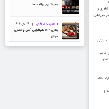
جدیدترین برنامه ها
فناوری و
. این محصولات در حوزه‌های
معاونت مجازی
۱۴ دی ۱۴۰۴
یلدای ۱۴۰۴ هم‌افزایی آنتن و فضای
مجازی
ت حرارتی
ال حاضر
 رزین‌های نووالاک مصرفی در صنعت نسوز از نوع جنرال می‌باشند رزین IP۵۰۲/۱۲m اولین رزین نووالاک Fast Cure مناسب صنعت نسوز است که علاوه بر Btime کمتر،
ند مانند
ت و