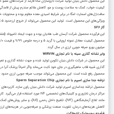
این محصول دانش بنیان تولید شرکت داروسازان سانا فارمد از شرکت‌های عضو کا
کیفیت خواب، کمک به سلامت پوست و مو، کاهش علائم سندرم پیش از قاعدگی در
سافت‌ژل‌های اسمارت امگا در برابر شرایط اسیدی معده مقاوم بوده و محتویات خود
ویژگی‌های این محصول است. تولید این محصول می‌تواند از خروج ارزحدود ۲٫۵ میلیون دلار جلوگیری نماید.
گاز SF۶
این فرآورده محصول شرکت آیسان طب هادیان بوده و جهت ایجاد تامپوناد (فشار) رو
میلیون یورو صرفه جویی ارزی در سال گردد.
وایر نشانه گذاری سینه با نام تجاری WIRVIN
این محصول در شرکت دانش بنیان تکوین تولید شده و جهت نشانه گذاری و تعیین
گذاری شبیه قلاب ماهیگیری در جای خود ثابت می‌ماند واگر احیاناً پزشک آنرا در
محصول رفع شده است. این محصول می‌تواند موجب صرفه جویی ارزی حدود یک
تراشه جدا سازی اسپرم با نام تجاری Sperm Separation Chip
محصول تراشه جداسازی اسپرم تولید شرکت دانش بنیان راون سازه، کاربردهای گستر
مراکز درمان ناباروری و کلینیک‌های تخصصی 
مانند لقاح آزمایشگاهی (IVF)، تلقیح داخل رحمی (IUI)، و سایر روش‌های کمک باروری است.
کاهش هزینه‌های درمان، تقویت صنعت پزشکی و صرفه‌جویی در هزینه‌های ارزی به میزان دو تا ۳ میلیون دلار از ویژ
فرآورده پروبیوتیک انترولاکت