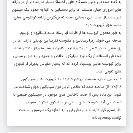
به گفته محققان چنین دستگاه هایی احتمالا بسیار قدرتمندتر از ابر رایانه
های امروزی جهان هستند اما برای دستیابی به آنها به حدود یک میلیون
کیوبیت نیاز است. این درحالی است که بزرگترین رایانه کوانتومی فعلی
حدود هزار کیوبیت دارد.
به طور معمول کیوبیت ها از فلزات ابر رسانا مانند تانتالیوم و نوبیوم
ساخته می شوند زیرا رسانایی و مقاومت تقریبا بی نهایتی دارند. اما در
پژوهشی که در ۷ می در نشریه نیچر کامونیکیشنز متریالز منتشر شده،
محققان استفاده از یک نوع سیلیکون خالص و جدید را به عنوان مبنایی
برای کیوبیت هایی پیشنهاد کرده اند که بسیار مقیاس پذیرتر از فناوری
های کنونی است.
در تحقیق جدید محققان پیشنهاد کرده اند کیوبیت ها از سیلیکون
۲۸(Si-۲۸) ساخته شده که خالص ترین نوع سیلیکون جهان شناخته می
شود. این ماده پس از حذف ناخالص های موجود در سیلیکون طبیعی به
دست می آید. کیوبیت های مبتنی بر سیلیکون کمتر در معرض
ناکارآمدی قرار دارند و می توان آن را به اندازه یک سرسوزن ساخت.
@iribcyberspace