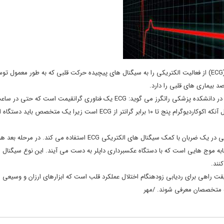
محققان یک هوش مصنوعی ابداع کردند که خوانش های ساده الکتروکاردیوگرام(ECG) از فعالیت الکتریکی را به سیگنال های پیچیده حرکت قلبی که به طور معمول
د بیماری های قلبی را دارد.
پارتوسنگوپتا، پروفسور و رئیس بخش کاردیولوژی بیمارستان رابرت وود جانسون در دانشکده پزشکی راتگرز می گوید: ECG یک فناوری گران
اپل وجود دارد و بنابراین میلیون ها نفر به طور مداوم از آن استفاده می کنند. حال آنکه اکوکاردیوگرام پنج تا ۱۰ برابر گرانتر از ECG اس
فناوری ابداعی این محققان از هوش مصنوعی مولد برای ارزیابی حرکت بافت قلبی در یک ضربان با کمک سیگنال های الکتریکی ECG استفاده می کند. د
ه موج هایی است که با دستگاه عکسبرداری داپلر به دست می آیند. این نوع سیگنال ه
نند.
به متخصصان معرفی شوند. /مهر