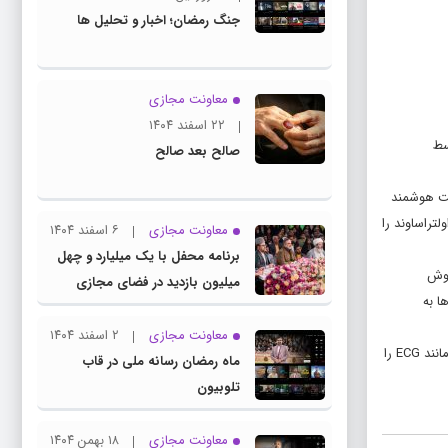
جنگ رمضان؛ اخبار و تحلیل ها
معاونت مجازی
۲۲ اسفند ۱۴۰۴
 توسط
صالح بعد صالح
قیمت است که حتی در ساعت هوشمند
ت زیرا یک متخصص باید دستگاه اولتراساوند را
معاونت مجازی
۶ اسفند ۱۴۰۴
برنامه محفل با یک میلیارد و چهل
ر مرحله بعد هوش
میلیون بازدید در فضای مجازی
ا به
معاونت مجازی
۲ اسفند ۱۴۰۴
این نوآوری یک شکاف مهم در مراقبت های بهداشتی را برطرف می کند و در حقیقت راهی برای ردیابی زودهنگام اختلال عملکرد قلب است که ابزارهای ارزان و وسیعی مانند ECG را
ماه رمضان رسانه ملی در قاب
تلوبیون
معاونت مجازی
۱۸ بهمن ۱۴۰۴