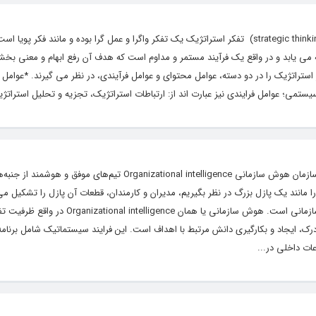
دانش سازمان و مدیریت تفکر استراتژیک (strategic thinking) تفکر استراتژیک یک تفکر واگرا و عمل گرا بوده و مانند فکر 
می یابد و در واقع یک فرآیند مستمر و مداوم است که هدف آن رفع ابهام و معنی بخ
تراتژیک را در دو دسته، عوامل محتوای و عوامل فرآیندی، در نظر می گیرند. *عوامل 
یستمی؛ عوامل فرایندی نیز عبارت اند از: ارتباطات استراتژیک، تجزیه و تحلیل استراتژی
دانش سازمانی نگاهی به مفاهیم مدیریت و سازمان هوش سازمانی Organizational intelligence تیم‌های
را مانند یک پازل بزرگ در نظر بگیریم، مدیران و کارمندان، قطعات آن پازل را تشکیل می‌
چیزی که آنها را کنار هم نگه می‌دارد، هوش سازمانی است. هوش سازمانی یا هما
درک، ایجاد و بکارگیری دانش مرتبط با اهداف است. این فرایند سیستماتیک شامل برنام
ات داخلی در...