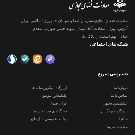
۳ مرداد ۱۴۰۲
معاونت فضای مجازی سازمان صدا و سیمای جمهوری اسلامی ایران
6
🔰تصاویر هوایی زیبا از میدان آزادی
آدرس: تهران،سعادت آباد، میدان شهید حسن طهرانی مقدم
و افزایش جمعیت حاضر در جشن
خیابان نهم (شعبانی) پلاک 26
بزرگ عید غدیر
شبکه های اجتماعی
۳ مرداد ۱۴۰۲
7
🔰 افزایش سن بازنشستگی، ظلم
است/ دولت دست در جیب مردم
دسترسی سریع
نکند
درباره ما
قرارگاه میکرورسانه ها
تماس با ما
اپلیکیشن تلوبیون
اپلیکیشن سپهر
ایران صدا
باشگاه خبرنگاران
خبرگزاری صدا و سیما
ساترا
روابط عمومی سازمان
معاونت سیما