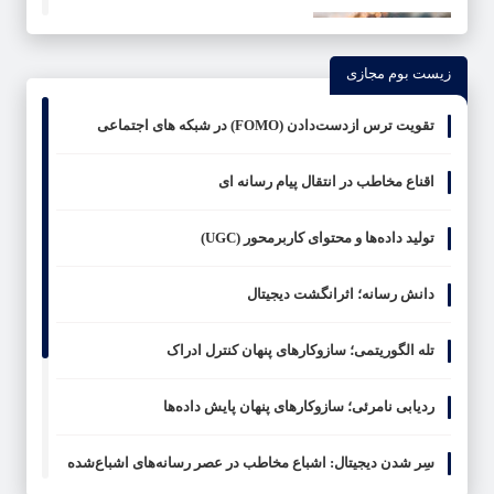
همدلی سازمانی؛ بنیان ارتباطات انسانی
۱۶ شهریور ۱۴۰۴
زيست بوم مجازی
تقویت ترس ازدست‌دادن (FOMO) در شبکه های اجتماعی
فرهنگ پیشبرنده: نقش سرمایه اجتماعی
در سازمان
اقناع مخاطب در انتقال پیام رسانه ای
۱۰ شهریور ۱۴۰۴
تولید داده‌ها و محتوای کاربرمحور (UGC)
خودآگاهی در سازمان
دانش رسانه؛ اثرانگشت دیجیتال
۲۷ فروردین ۱۴۰۴
تله الگوریتمی؛ سازوکارهای پنهان کنترل ادراک
مدیریت دانش
ردیابی نامرئی؛ سازوکارهای پنهان پایش داده‌ها
۲۷ فروردین ۱۴۰۴
سِر شدن دیجیتال: اشباع مخاطب در عصر رسانه‌های اشباع‌شده