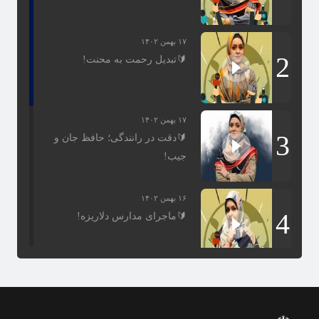
۸ اردیبهشت ۱۴۰۳
۱۷ بهمن ۱۴۰۲
پرتاب سه ماهواره ایرانی به فضا
2
🔰تبدیل رحمت به محنت!
۹ بهمن ۱۴۰۲
۱۷ بهمن ۱۴۰۲
صرفه‌جویی ارزی ۱.۳ میلیارد یورویی با
3
🔰دقت در رانندگی؛ حافظ جان و
حمایت از طرح‌های دانش بنیان
جیب!
۹ دی ۱۴۰۲
۱۶ بهمن ۱۴۰۲
4
🔰ماجرای مدارس دلاریزه!
۳ مرداد ۱۴۰۲
5
🔰گره کور نسخه های الکترونیکی